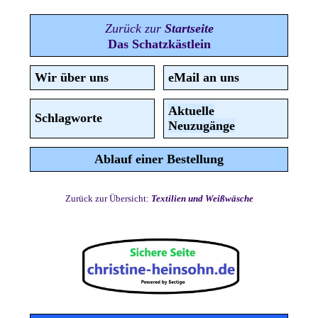
Zurück zur
Startseite
Das Schatzkästlein
Wir
über
uns
eMail an uns
Aktuelle
Schlagworte
Neuzugänge
A
blauf
einer Bestellung
Zurück zur Übersicht:
Textilien und Weißwäsche